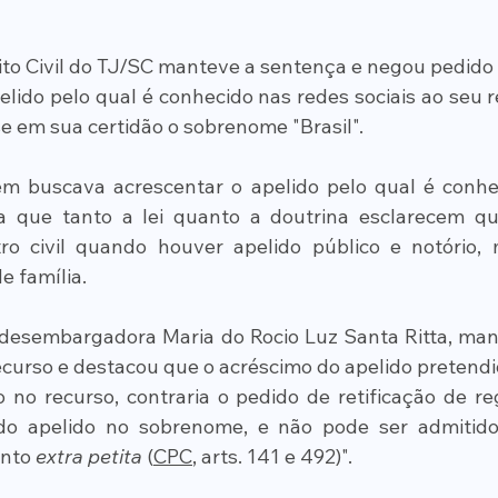
ito Civil do TJ/SC manteve a sentença e negou pedido 
elido pelo qual é conhecido nas redes sociais ao seu regi
e em sua certidão o sobrenome "Brasil".
m buscava acrescentar o apelido pelo qual é conhec
ava que tanto a lei quanto a doutrina esclarecem qu
tro civil quando houver apelido público e notório,
 família.
, desembargadora Maria do Rocio Luz Santa Ritta, mani
curso e destacou que o acréscimo do apelido pretendi
no recurso, contraria o pedido de retificação de regis
 do apelido no sobrenome, e não pode ser admitido
nto 
extra petita
 (
CPC
, arts. 141 e 492)".