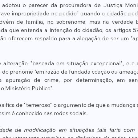
adotou o parecer da procuradora de Justiça Monik
rave impropriedade no pedido" quando o cidadão pede 
advém de família, no sobrenome, mas na verdade bu
nda que entenda a intenção do cidadão, os artigos 5
não oferecem respaldo para a alegação de ser um "ape
 alteração "baseada em situação excepcional", e o a
ão do prenome "em razão de fundada coação ou ameaça
 apuração de crime, por determinação, em sente
 Ministério Público".
assifica de "temeroso" o argumento de que a mudança se
ssim é conhecido nas redes sociais.
lidade de modificação em situações tais faria com 