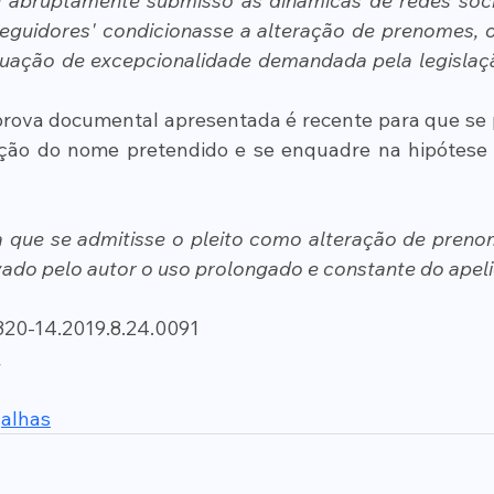
e abruptamente submisso às dinâmicas de redes socia
eguidores' condicionasse a alteração de prenomes, o
tuação de excepcionalidade demandada pela legislação 
prova documental apresentada é recente para que se p
ição do nome pretendido e se enquadre na hipótese 
 que se admitisse o pleito como alteração de prenom
do pelo autor o uso prolongado e constante do apeli
320-14.2019.8.24.0091
.
alhas