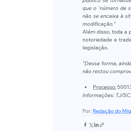
público se tornass
que o 'número de s
não se encaixa à si
modificação."
Além disso, toda a 
notoriedade e trad
legislação.
"Dessa forma, ainda
não restou comprova
Processo:
 5001
Informações: TJ/SC
Por: 
Redação do Mig