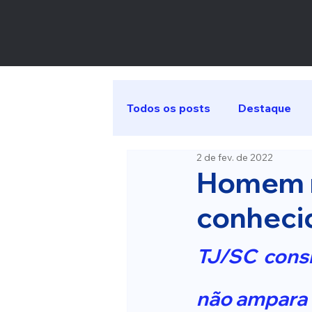
Todos os posts
Destaque
2 de fev. de 2022
Homem n
conhecid
TJ/SC consi
não ampara o