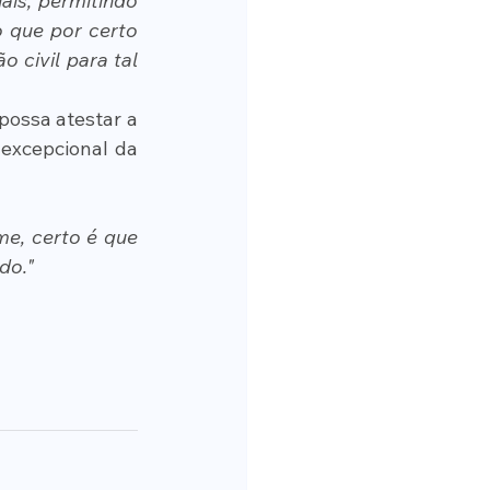
is, permitindo 
 que por certo 
civil para tal 
ossa atestar a 
excepcional da 
e, certo é que 
do."