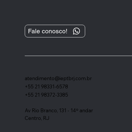
Como é formado o valor
Fale conosco!
cobrado em cartórios no
RJ?
atendimento@ieptbrj.com.br
+55 21 98331-6578
+55 21 98372-3385
Av Rio Branco, 131 - 14º andar
Centro, RJ