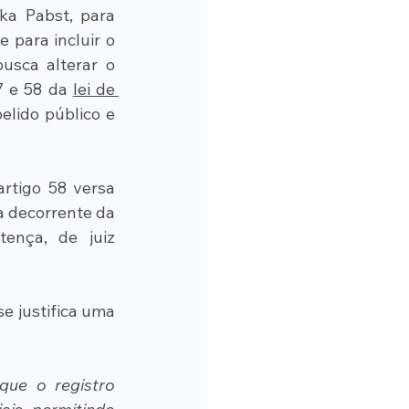
a Pabst, para 
para incluir o 
sca alterar o 
7 e 58 da 
lei de 
lido público e 
rtigo 58 versa 
 decorrente da 
nça, de juiz 
 justifica uma 
que o registro 