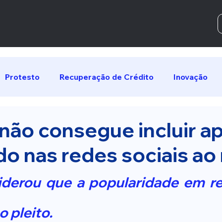
Protesto
Recuperação de Crédito
Inovação
ão consegue incluir ap
o nas redes sociais a
derou que a popularidade em red
 pleito.