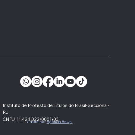
issão aprova redução
razo para protesto
ajudicial de dívida
Instituto de Protesto de Títulos do Brasil-Seccional-
RJ
CNPJ: 11.424.022/0001-03
Criado por
Agência BeUp.