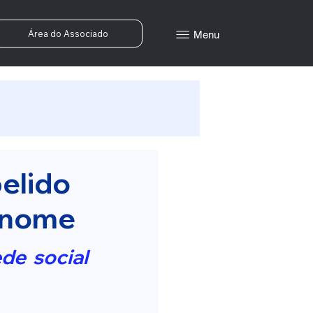
Área do Associado
Menu
elido
o nome
e social 