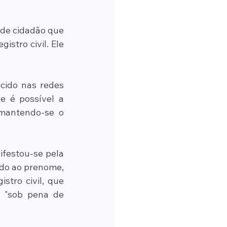
de cidadão que 
stro civil. Ele 
ido nas redes 
e é possível a 
 mantendo-se o 
festou-se pela 
do ao prenome, 
tro civil, que 
 "sob pena de 