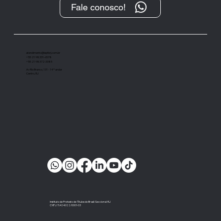
Fale conosco!
atendimento@ieptbrj.com.br
+55 21 98331-6578
+55 21 98372-3385
Av Rio Branco, 131 - 14º andar
Centro, RJ
Instituto de Protesto de Títulos do Brasil-Seccional-RJ
CNPJ: 11.424.022/0001-03