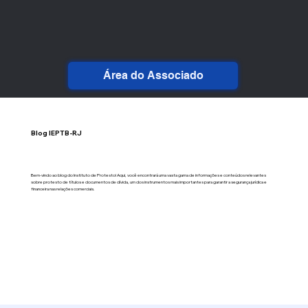
Área do Associado
Blog IEPTB-RJ
Bem-vindo ao blog do Instituto de Protesto! Aqui, você encontrará uma vasta gama de informações e conteúdos relevantes
sobre protesto de títulos e documentos de dívida, um dos instrumentos mais importantes para garantir a segurança jurídica e
financeira nas relações comerciais.