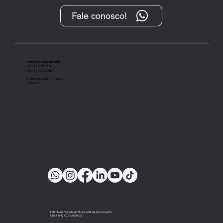
Fale conosco!
“O Protesto, após sua transformação
digital, tem se demonstrado um
importante instrumento de cobrança”
atendimento@ieptbrj.com.br
+55 21 98331-6578
+55 21 98372-3385
Av Rio Branco, 131 - 14º andar
Centro, RJ
Instituto de Protesto de Títulos do Brasil-Seccional-RJ
CNPJ: 11.424.022/0001-03