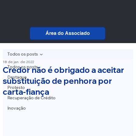
Área do Associado
Todos os posts
18 de jan. de 2022
Todos os posts
Credor não é obrigado a aceitar
Destaque
substituição de penhora por
Protesto
carta-fiança
Recuperação de Crédito
Inovação