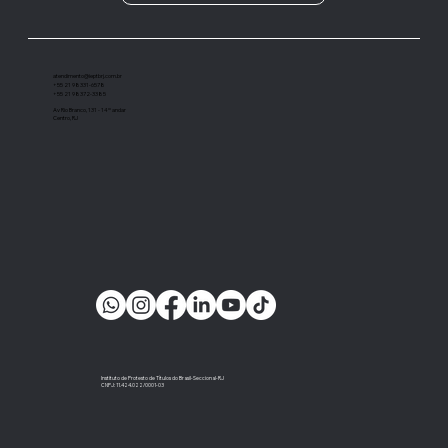
digital, tem se demonstrado um
importante instrumento de cobrança”
atendimento@ieptbrj.com.br
+55 21 98331-6578
+55 21 98372-3385
Av Rio Branco, 131 - 14º andar
Centro, RJ
Instituto de Protesto de Títulos do Brasil-Seccional-RJ
CNPJ: 11.424.022/0001-03