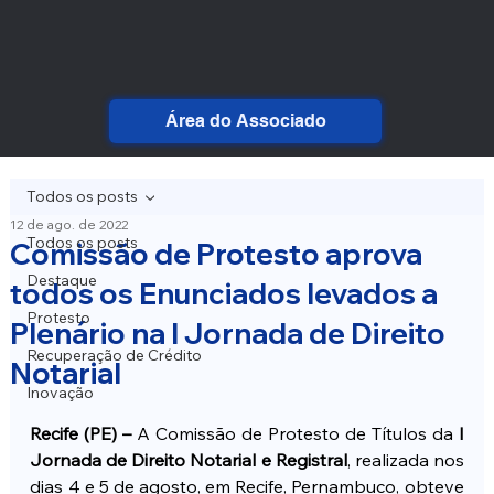
Área do Associado
Todos os posts
12 de ago. de 2022
Todos os posts
Comissão de Protesto aprova
Destaque
todos os Enunciados levados a
Protesto
Plenário na I Jornada de Direito
Recuperação de Crédito
Notarial
Inovação
Recife (PE) –
 A Comissão de Protesto de Títulos da 
I 
Jornada de Direito Notarial e Registral
, realizada nos 
dias 4 e 5 de agosto, em Recife, Pernambuco, obteve 