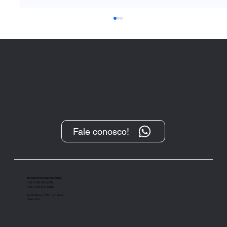
Fale conosco!
“O Protesto, após sua transformação
digital, tem se demonstrado um
importante instrumento de cobrança”
atendimento@ieptbrj.com.br
+55 21 98331-6578
+55 21 98372-3385
Av Rio Branco, 131 - 14º andar
Centro, RJ