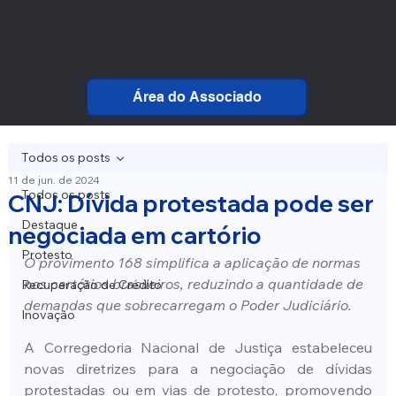
Área do Associado
Todos os posts
11 de jun. de 2024
Todos os posts
CNJ: Dívida protestada pode ser
Destaque
negociada em cartório
Protesto
O provimento 168 simplifica a aplicação de normas 
nos cartórios brasileiros, reduzindo a quantidade de 
Recuperação de Crédito
demandas que sobrecarregam o Poder Judiciário.
Inovação
A Corregedoria Nacional de Justiça estabeleceu 
novas diretrizes para a negociação de dívidas 
protestadas ou em vias de protesto, promovendo 