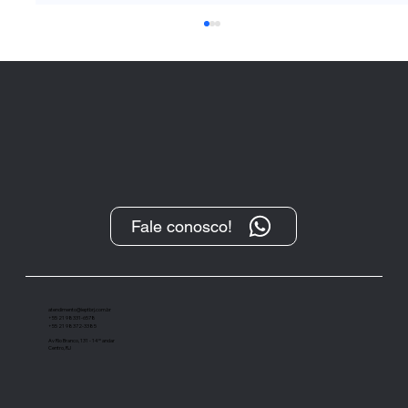
Fale conosco!
“O Protesto, após sua transformação
digital, tem se demonstrado um
importante instrumento de cobrança”
atendimento@ieptbrj.com.br
+55 21 98331-6578
+55 21 98372-3385
Av Rio Branco, 131 - 14º andar
Centro, RJ