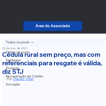
Área do Associado
Todos os posts
10 de nov. de 2021
Todos os posts
Cédula rural sem preço, mas com
Destaque
referenciais para resgate é válida,
Protesto
diz STJ
Recuperação de Crédito
Por 
Danilo Vital
Inovação