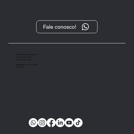
Fale conosco!
atendimento@ieptbrj.com.br
+55 21 98331-6578
+55 21 98372-3385
Av Rio Branco, 131 - 14º andar
Centro, RJ