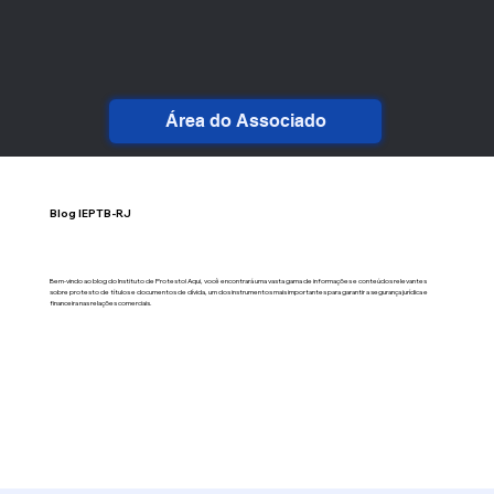
Área do Associado
Blog IEPTB-RJ
Bem-vindo ao blog do Instituto de Protesto! Aqui, você encontrará uma vasta gama de informações e conteúdos relevantes
sobre protesto de títulos e documentos de dívida, um dos instrumentos mais importantes para garantir a segurança jurídica e
financeira nas relações comerciais.