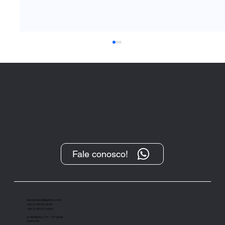
Fale conosco!
“O Protesto, após sua transformação
digital, tem se demonstrado um
importante instrumento de cobrança”
atendimento@ieptbrj.com.br
+55 21 98331-6578
+55 21 98372-3385
Av Rio Branco, 131 - 14º andar
Centro, RJ