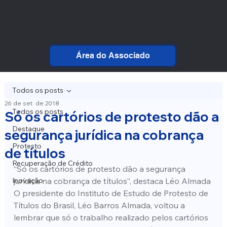
Área do Associado
Todos os posts
26 de set. de 2018
Todos os posts
Só os cartórios de protesto dão a
Destaque
segurança jurídica na cobrança
Protesto
de títulos
Recuperação de Crédito
“Só os cartórios de protesto dão a segurança 
Inovação
jurídica na cobrança de títulos”, destaca Léo Almada
O presidente do Instituto de Estudo de Protesto de 
Títulos do Brasil, Léo Barros Almada, voltou a 
lembrar que só o trabalho realizado pelos cartórios 