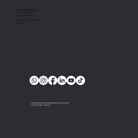
atendimento@ieptbrj.com.br
+55 21 98331-6578
+55 21 98372-3385
Av Rio Branco, 131 - 14º andar
Centro, RJ
Instituto de Protesto de Títulos do Brasil-Seccional-RJ
CNPJ: 11.424.022/0001-03