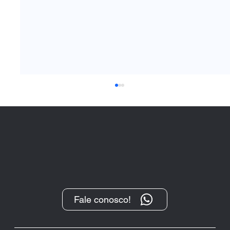
Fale conosco!
“O Protesto, após sua transformação
digital, tem se demonstrado um
importante instrumento de cobrança”