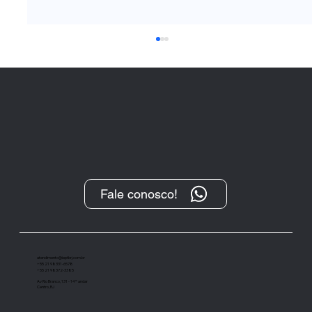
Fale conosco!
“O Protesto, após sua transformação
digital, tem se demonstrado um
importante instrumento de cobrança”
atendimento@ieptbrj.com.br
+55 21 98331-6578
+55 21 98372-3385
Av Rio Branco, 131 - 14º andar
Centro, RJ