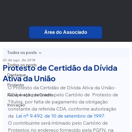
Área do Associado
Todos os posts
20 de ago. de 2018
Todos os posts
Protesto de Certidão da Dívida
Destaque
Ativa da União
Protesto
O Protesto da Certidão de Dívida Ativa da União-
CDA é ato praticado pelo Cartório de  Protesto de 
Recuperação de Crédito
Títulos, por falta de pagamento da obrigação 
Inovação
constante da referida CDA, conforme autorização 
da  
Lei nº 9.492, de 10 de setembro de 1997
.
O contribuinte será intimado pelo Cartório de 
Protestos no endereço fornecido pela PGFN, na 