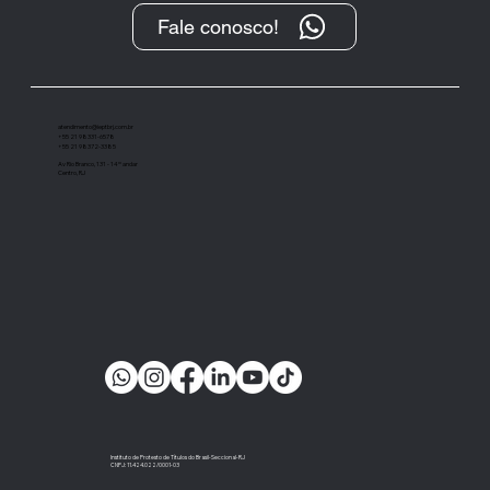
Fale conosco!
“O Protesto, após sua transformação
digital, tem se demonstrado um
importante instrumento de cobrança”
atendimento@ieptbrj.com.br
+55 21 98331-6578
+55 21 98372-3385
Av Rio Branco, 131 - 14º andar
Centro, RJ
Instituto de Protesto de Títulos do Brasil-Seccional-RJ
CNPJ: 11.424.022/0001-03