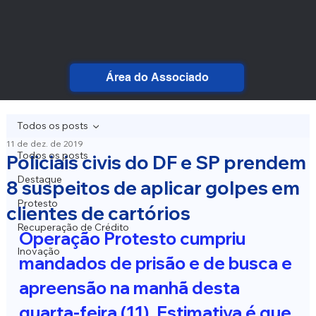
Área do Associado
Todos os posts
11 de dez. de 2019
Todos os posts
Policiais civis do DF e SP prendem
Destaque
8 suspeitos de aplicar golpes em
Protesto
clientes de cartórios
Recuperação de Crédito
Operação Protesto cumpriu 
Inovação
mandados de prisão e de busca e 
apreensão na manhã desta 
quarta-feira (11). Estimativa é que 