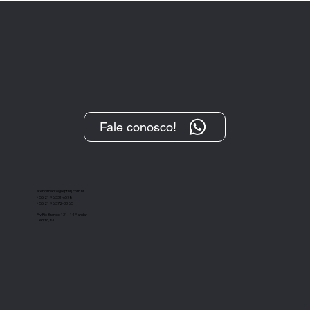
Fale conosco!
“O Protesto, após sua transformação
digital, tem se demonstrado um
importante instrumento de cobrança”
atendimento@ieptbrj.com.br
+55 21 98331-6578
+55 21 98372-3385
Av Rio Branco, 131 - 14º andar
Centro, RJ