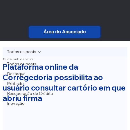
Área do Associado
Todos os posts
13 de out. de 2022
Todos os posts
Plataforma online da
Destaque
Corregedoria possibilita ao
Protesto
usuário consultar cartório em que
Recuperação de Crédito
abriu firma
Inovação