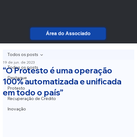
Área do Associado
Todos os posts
19 de jun. de 2023
Todos os posts
“O Protesto é uma operação
Destaque
100% automatizada e unificada
Protesto
em todo o país”
Recuperação de Crédito
Inovação