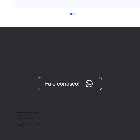
Fale conosco!
“O Protesto, após sua transformação
digital, tem se demonstrado um
importante instrumento de cobrança”
atendimento@ieptbrj.com.br
+55 21 98331-6578
+55 21 98372-3385
Av Rio Branco, 131 - 14º andar
Centro, RJ