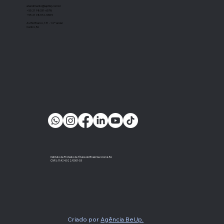
atendimento@ieptbrj.com.br
+55 21 98331-6578
+55 21 98372-3385
Av Rio Branco, 131 - 14º andar
Centro, RJ
Instituto de Protesto de Títulos do Brasil-Seccional-RJ
CNPJ: 11.424.022/0001-03
Criado por
Agência BeUp.