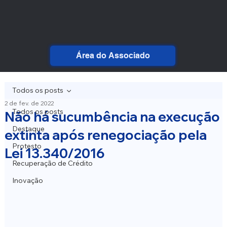
Área do Associado
Todos os posts
2 de fev. de 2022
Todos os posts
Não há sucumbência na execução
Destaque
extinta após renegociação pela
Protesto
Lei 13.340/2016
Recuperação de Crédito
Inovação