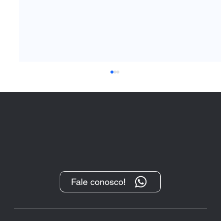
Fale conosco!
“O Protesto, após sua transformação
digital, tem se demonstrado um
importante instrumento de cobrança”