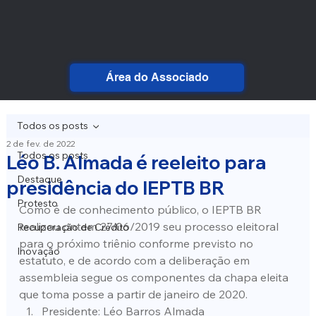
Área do Associado
Todos os posts
2 de fev. de 2022
Todos os posts
Léo B. Almada é reeleito para
Destaque
presidência do IEPTB BR
Protesto
Como é de conhecimento público, o IEPTB BR 
realizou ontem 27/06/2019 seu processo eleitoral 
Recuperação de Crédito
para o próximo triênio conforme previsto no 
Inovação
estatuto, e de acordo com a deliberação em 
assembleia segue os componentes da chapa eleita 
que toma posse a partir de janeiro de 2020.
Presidente: Léo Barros Almada