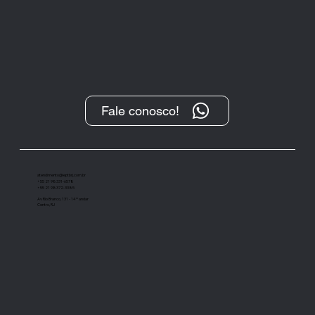
Fale conosco!
OAB Editora lança “Gramática
Normativa da Língua Portuguesa: um
guia completo do idioma”
atendimento@ieptbrj.com.br
+55 21 98331-6578
+55 21 98372-3385
Av Rio Branco, 131 - 14º andar
Centro, RJ