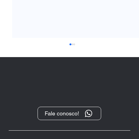
Fale conosco!
CNJ autoriza protesto gratuito para
credores e parcelamento de dívidas
ao devedor