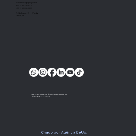
atendimento@ieptbrj.com.br
+55 21 98331-6578
+55 21 98372-3385
Av Rio Branco, 131 - 14º andar
Centro, RJ
Instituto de Protesto de Títulos do Brasil-Seccional-RJ
CNPJ: 11.424.022/0001-03
Criado por
Agência BeUp.