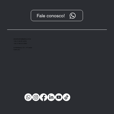
Fale conosco!
“O Protesto, após sua transformação
digital, tem se demonstrado um
importante instrumento de cobrança”
atendimento@ieptbrj.com.br
+55 21 98331-6578
+55 21 98372-3385
Av Rio Branco, 131 - 14º andar
Centro, RJ