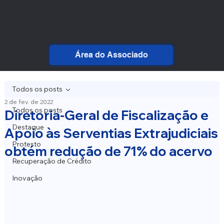
Área do Associado
Todos os posts
2 de fev. de 2022
Todos os posts
Diretoria-Geral de Fiscalização e
Destaque
Apoio às Serventias Extrajudiciais
Protesto
obtém redução de 71% do acervo
Recuperação de Crédito
Inovação