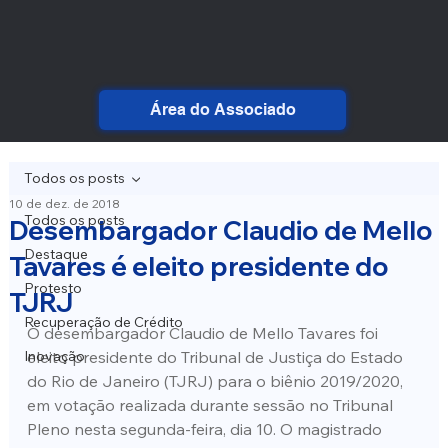
Área do Associado
Todos os posts
10 de dez. de 2018
Todos os posts
Desembargador Claudio de Mello
Destaque
Tavares é eleito presidente do
Protesto
TJRJ
Recuperação de Crédito
O desembargador Claudio de Mello Tavares foi 
Inovação
eleito presidente do Tribunal de Justiça do Estado 
do Rio de Janeiro (TJRJ) para o biênio 2019/2020, 
em votação realizada durante sessão no Tribunal 
Pleno nesta segunda-feira, dia 10. O magistrado 