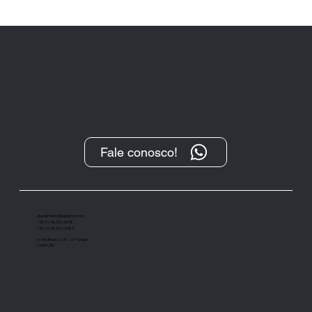
Fale conosco!
“O Protesto, após sua transformação
digital, tem se demonstrado um
importante instrumento de cobrança”
atendimento@ieptbrj.com.br
+55 21 98331-6578
+55 21 98372-3385
Av Rio Branco, 131 - 14º andar
Centro, RJ