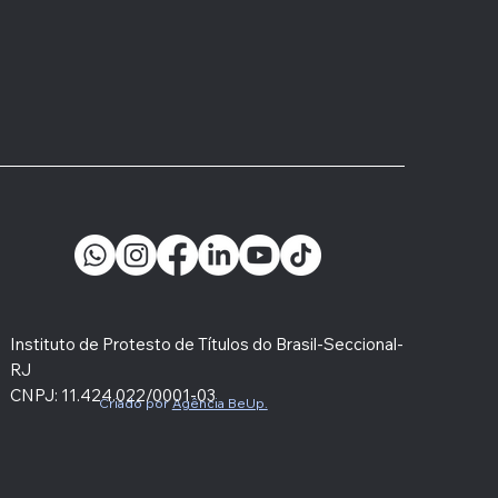
nário discute
ulamentações do CNJ
 estimular
udicialização
Instituto de Protesto de Títulos do Brasil-Seccional-
RJ
CNPJ: 11.424.022/0001-03
Criado por
Agência BeUp.