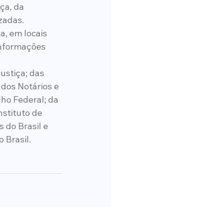
ça, da 
zadas. 
, em locais 
informações 
stiça; das 
dos Notários e 
lho Federal; da 
stituto de 
 do Brasil e 
 Brasil.