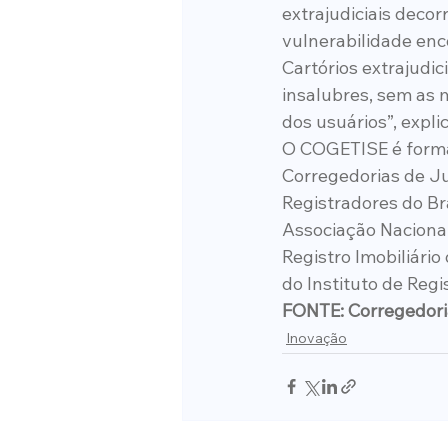
extrajudiciais decor
vulnerabilidade enc
Cartórios extrajudi
insalubres, sem as 
dos usuários”, expli
O COGETISE é forma
Corregedorias de Jus
Registradores do Bra
Associação Nacional 
Registro Imobiliário 
do Instituto de Regi
FONTE: Corregedori
Inovação