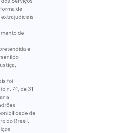
 dos Serviços 
 forma de 
xtrajudiciais 
namento de 
 
pretendida e 
rsenildo 
stiça, 
s foi 
o n. 74, de 31 
ar a 
adrões 
onibilidade de 
ro do Brasil.
iços 