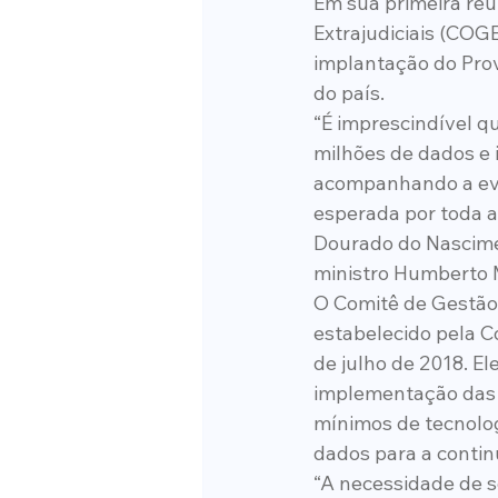
Em sua primeira reu
Extrajudiciais (COGE
implantação do Prov
do país.
“É imprescindível q
milhões de dados e 
acompanhando a evol
esperada por toda a 
Dourado do Nascimen
ministro Humberto 
O Comitê de Gestão 
estabelecido pela C
de julho de 2018. El
implementação das d
mínimos de tecnolog
dados para a continu
“A necessidade de s