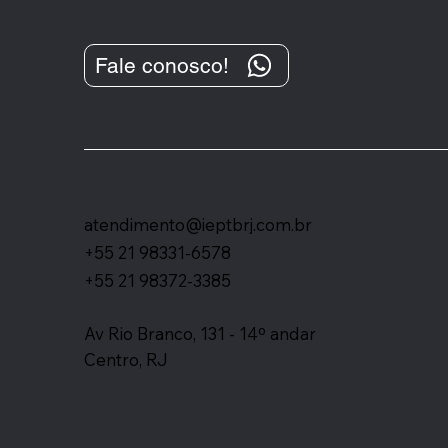
ESTADO DO RIO JÁ FAZ
Fale conosco!
INTIMAÇÃO ELETRÔNICA
atendimento@ieptbrj.com.br
+55 21 98331-6578
+55 21 98372-3385
Av Rio Branco, 131 - 14º andar
Centro, RJ