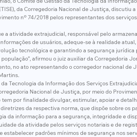
nião, o Comitê de Gestão da Tecnologia da Informação
TISE), da Corregedoria Nacional de Justiça, discutiu a
imento nº 74/2018 pelos representantes dos serviços e
ue a atividade extrajudicial, responsável pelo armaze
informações de usuários, adeque-se à realidade atual,
ução tecnológica e garantindo a segurança jurídica 
população”, afirmou o juiz auxiliar da Corregedoria Jo
to, no ato representando o corregedor nacional de Ju
Martins.
da Tecnologia da Informação dos Serviços Extrajudiciai
orregedoria Nacional de Justiça, por meio do Proviment
e tem por finalidade divulgar, estimular, apoiar e detalh
iretrizes da respectiva norma, que dispõe sobre os p
ia da informação para a segurança, integridade e disp
idade da atividade pelos serviços notariais e de regist
e estabelecer padrões mínimos de segurança nos serv