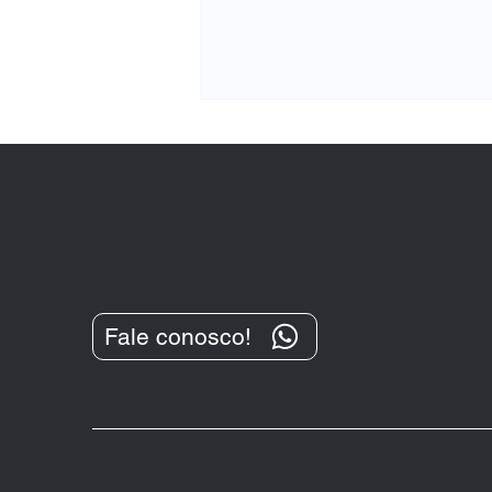
Como é formado o valor
Fale conosco!
cobrado em cartórios no
RJ?