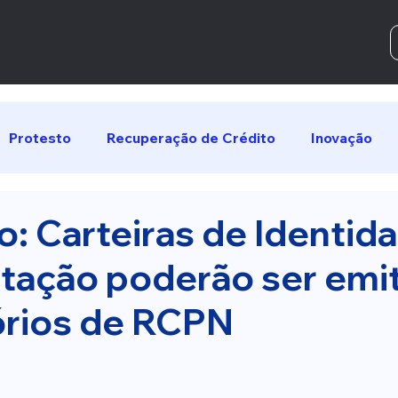
Protesto
Recuperação de Crédito
Inovação
: Carteiras de Identid
itação poderão ser emi
órios de RCPN