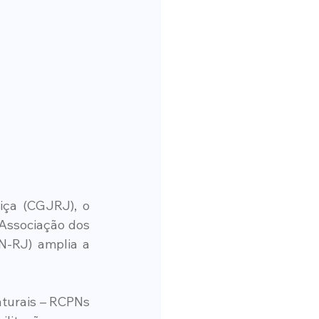
ça (CGJRJ), o 
Associação dos 
-RJ) amplia a 
aturais – RCPNs 