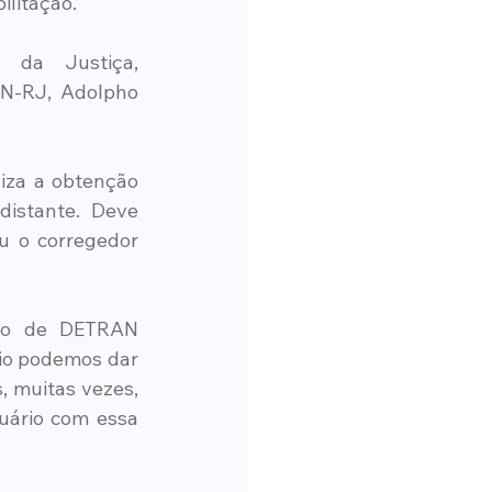
ilitação.
 da Justiça, 
N-RJ, Adolpho 
iza a obtenção 
istante. Deve 
u o corregedor 
ho de DETRAN 
io podemos dar 
 muitas vezes, 
ário com essa 