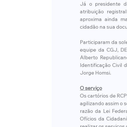
Já o presidente d
atribuição regist
aproxima ainda mai
cidadão na sua docu
Participaram da so
equipe da CGJ, DET
Alberto Republican
Identificação Civil
Jorge Homsi. 
O serviço
Os cartórios de RC
agilizando assim o 
razão da Lei Federa
Ofícios da Cidadan
realizar os serviços 