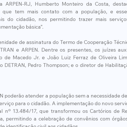
a ARPEN-RJ, Humberto Monteiro da Costa, destac
ral que tem mais contato com a população, e esse
s do cidadão, nos permitindo trazer mais serviços,
mentação básica”.  
lenidade de assinatura do Termo de Cooperação Técn
RAN e ARPEN. Dentre os presentes, os juízes auxil
o de Macedo Jr. e João Luiz Ferraz de Oliveira Lima
 do DETRAN, Pedro Thompson; e o diretor de Habilita
PN poderão atender a população sem a necessidade d
serviço para o cidadão. A implementação do novo servi
l nº 13.484/17, que transformou os Cartórios de Reg
ia, permitindo a celebração de convênios com órgãos
de identificação civil aos cidadãos.