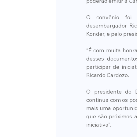
poderão emitir a Car
O convênio foi a
desembargador Ric
Konder, e pelo pre
“É com muita honra 
desses documentos
participar de inici
Ricardo Cardozo. 
O presidente do 
continua com os po
mais uma oportunida
que são próximos a
iniciativa”.