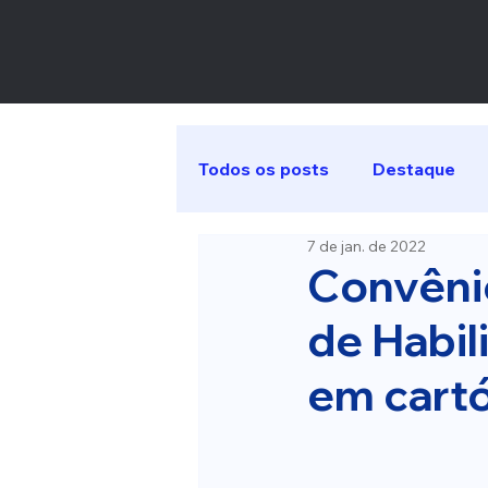
Todos os posts
Destaque
7 de jan. de 2022
Convênio
de Habil
em cart