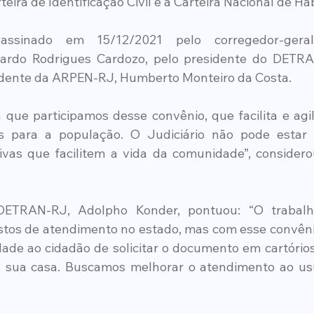
teira de Identificação Civil e a Carteira Nacional de Hab
ssinado em 15/12/2021 pelo corregedor-geral
ardo Rodrigues Cardozo, pelo presidente do DETRA
sidente da ARPEN-RJ, Humberto Monteiro da Costa.
que participamos desse convênio, que facilita e agil
 para a população. O Judiciário não pode estar d
ativas que facilitem a vida da comunidade”, considero
DETRAN-RJ, Adolpho Konder, pontuou: “O trabal
stos de atendimento no estado, mas com esse convên
de ao cidadão de solicitar o documento em cartórios,
 sua casa. Buscamos melhorar o atendimento ao usu