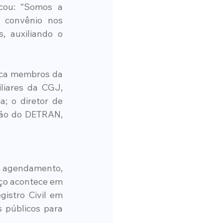
ou: “Somos a 
 convênio nos 
 auxiliando o 
ica membros da 
iares da CGJ, 
; o diretor de 
ção do DETRAN, 
e agendamento, 
ço acontece em 
istro Civil em 
 públicos para 