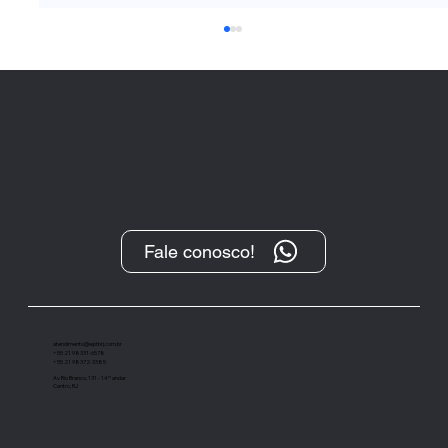
Fale conosco!
“O Protesto, após sua transformação
digital, tem se demonstrado um
importante instrumento de cobrança”
atendimento@ieptbrj.com.br
+55 21 98331-6578
+55 21 98372-3385
Av Rio Branco, 131 - 14º andar
Centro, RJ