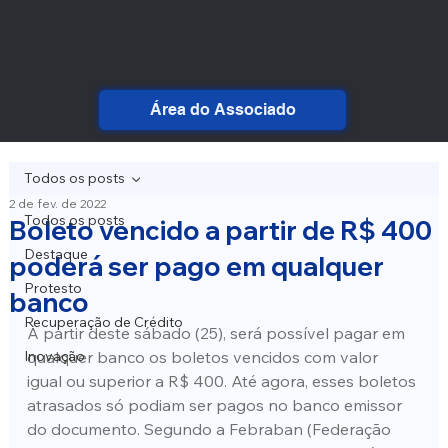
Área do Associado
Todos os posts
2 de fev. de 2022
Todos os posts
Boleto vencido a partir de R$ 400
Destaque
poderá ser pago em qualquer
Protesto
banco
Recuperação de Crédito
A partir deste sábado (25), será possível pagar em 
Inovação
qualquer banco os boletos vencidos com valor 
igual ou superior a R$ 400. Até agora, esses boletos 
atrasados só podiam ser pagos no banco emissor 
do documento. Segundo a Febraban (Federação 