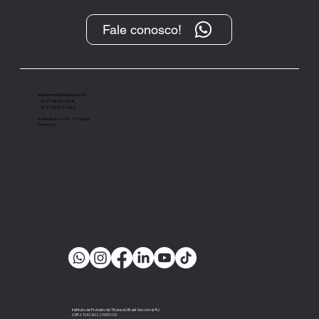
Fale conosco!
Multiplicação de competidores cria
desafio extra para bancos digitais
atendimento@ieptbrj.com.br
+55 21 98331-6578
+55 21 98372-3385
Av Rio Branco, 131 - 14º andar
Centro, RJ
Instituto de Protesto de Títulos do Brasil-Seccional-RJ
CNPJ: 11.424.022/0001-03