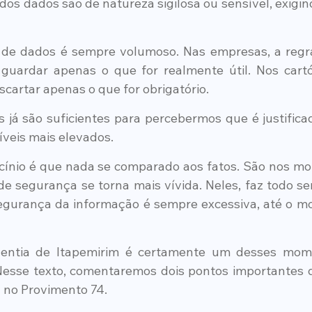
 dos dados são de natureza sigilosa ou sensível, exigi
 de dados é sempre volumoso. Nas empresas, a regra
guardar apenas o que for realmente útil. Nos cartór
scartar apenas o que for obrigatório.
 já são suficientes para percebermos que é justifica
veis mais elevados.
cínio é que nada se comparado aos fatos. São nos mom
e segurança se torna mais vívida. Neles, faz todo se
egurança da informação é sempre excessiva, até o m
ventia de Itapemirim é certamente um desses mom
Nesse texto, comentaremos dois pontos importantes d
 no Provimento 74.