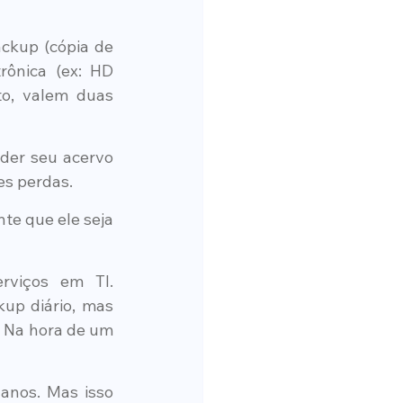
ckup (cópia de 
ônica (ex: HD 
o, valem duas 
der seu acervo 
es perdas.
e que ele seja 
viços em TI. 
p diário, mas 
 Na hora de um 
anos. Mas isso 