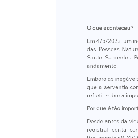
O que aconteceu?
Em 4/5/2022, um inc
das Pessoas Natura
Santo. Segundo a Pol
andamento.
Embora as inegáveis
que a serventia co
refletir sobre a imp
Por que é tão impor
Desde antes da vigê
registral conta c
Provimento nº 74/20