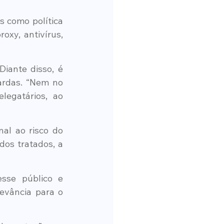
 como política 
xy, antivírus, 
ante disso, é 
rdas. “Nem no 
egatários, ao 
al ao risco do 
os tratados, a 
sse público e 
evância para o 