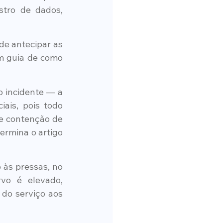
stro de dados, 
e antecipar as 
m guia de como 
incidente — a 
ais, pois todo 
e contenção de 
rmina o artigo 
às pressas, no 
o é elevado, 
do serviço aos 