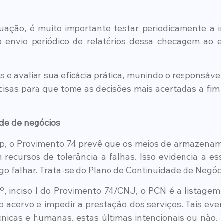
?
tuação, é muito importante testar periodicamente a i
o envio periódico de relatórios dessa checagem ao 
s e avaliar sua eficácia prática, munindo o responsável
isas para que tome as decisões mais acertadas a fim 
de de negócios
p, o Provimento 74 prevê que os meios de armazename
recursos de tolerância a falhas. Isso evidencia a ess
lgo falhar. Trata-se do Plano de Continuidade de Negóc
2º, inciso I do Provimento 74/CNJ, o PCN é a listagem 
 acervo e impedir a prestação dos serviços. Tais eve
cnicas e humanas, estas últimas intencionais ou não. 