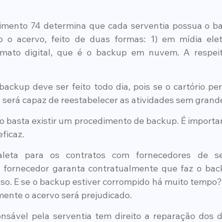
vimento 74 determina que cada serventia possua o ba
 o acervo, feito de duas formas: 1) em mídia eletr
rmato digital, que é o backup em nuvem. A respeit
backup deve ser feito todo dia, pois se o cartório per
, será capaz de reestabelecer as atividades sem grand
 basta existir um procedimento de backup. É important
ficaz.
leta para os contratos com fornecedores de ser
ornecedor garanta contratualmente que faz o backu
sso. E se o backup estiver corrompido há muito tempo?
mente o acervo será prejudicado.
nsável pela serventia tem direito a reparação dos d