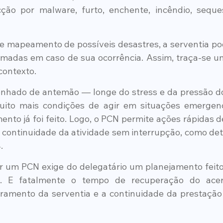
ecção por malware, furto, enchente, incêndio, seque
 mapeamento de possíveis desastres, a serventia pod
madas em caso de sua ocorrência. Assim, traça-se u
contexto.
hado de antemão — longe do stress e da pressão do 
uito mais condições de agir em situações emergenci
ento já foi feito. Logo, o PCN permite ações rápidas d
 continuidade da atividade sem interrupção, como dete
.
er um PCN exige do delegatário um planejamento feito 
. E fatalmente o tempo de recuperação do acerv
ramento da serventia e a continuidade da prestação 