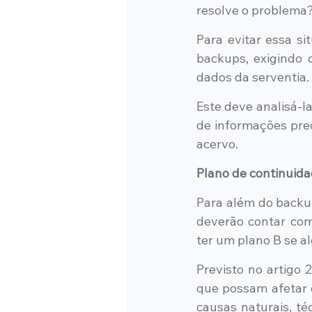
resolve o problema
Para evitar essa si
backups, exigindo 
dados da serventia.
Este deve analisá-la
de informações prec
acervo.
Plano de continuida
Para além do backu
deverão contar com 
ter um plano B se a
Previsto no artigo 
que possam afetar o
causas naturais, té