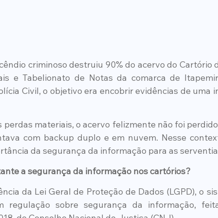
êndio criminoso destruiu 90% do acervo do Cartório de 
is e Tabelionato de Notas da comarca de Itapemirim
ícia Civil, o objetivo era encobrir evidências de uma 
 perdas materiais, o acervo felizmente não foi perdido
ntava com backup duplo e em nuvem. Nesse contexto
ortância da segurança da informação para as serventias
tante a segurança da informação nos cartórios?
ncia da Lei Geral de Proteção de Dados (LGPD), o sist
om regulação sobre segurança da informação, feit
18, do Conselho Nacional de Justiça (CNJ).