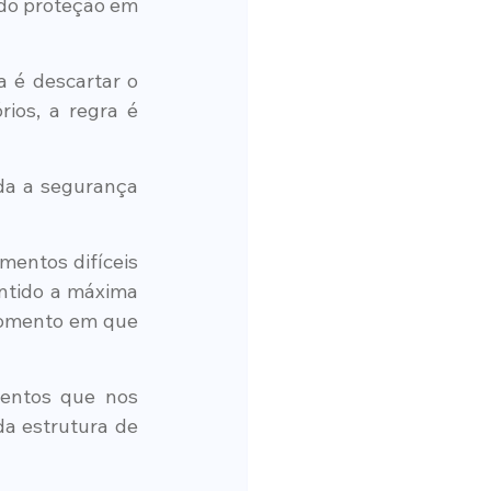
ndo proteção em 
 é descartar o 
ios, a regra é 
da a segurança 
entos difíceis 
ntido a máxima 
omento em que 
entos que nos 
a estrutura de 