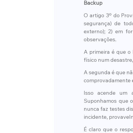
Backup
O artigo 3º do Pro
segurança) de todo
externo); 2) em fo
observações.
A primeira é que o 
físico num desastre
A segunda é que não
comprovadamente e
Isso acende um a
Suponhamos que o f
nunca faz testes di
incidente, provavel
É claro que o respo