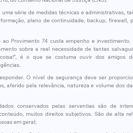
 uma série de medidas técnicas e administrativas, tais
ormação, plano de continuidade, backup, firewall, pro
ao Provimento 74 custa empenho e investimento. Di
mento sobre a real necessidade de tantas salvagua
oisa!”, é o que se costuma ouvir dos amigos del
gências.
responder. O nível de segurança deve ser proporcion
, aferido pela relevância, natureza e volume dos dad
 dados conservados pelas serventias são de intere
nteúdo, muitos direitos subjetivos. São de alta rel
ssoas em geral;