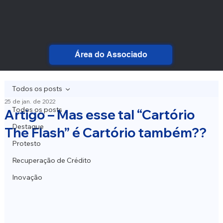
Área do Associado
Todos os posts
25 de jan. de 2022
Todos os posts
Artigo – Mas esse tal “Cartório
Destaque
The Flash” é Cartório também??
Protesto
Recuperação de Crédito
Inovação