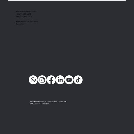
importante instrumento de cobrança”
atendimento@ieptbrj.com.br
+55 21 98331-6578
+55 21 98372-3385
Av Rio Branco, 131 - 14º andar
Centro, RJ
Instituto de Protesto de Títulos do Brasil-Seccional-RJ
CNPJ: 11.424.022/0001-03