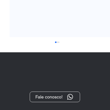
Fale conosco!
“O Protesto, após sua transformação
digital, tem se demonstrado um