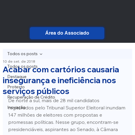
Área do Associado
Todos os posts
10 de set. de 2018
Todos os posts
Acabar com cartórios causaria
Destaque
insegurança e ineficiência nos
Protesto
serviços públicos
Recuperação de Crédito
De norte a sul, mais de 28 mil candidatos 
Inovação
registrados pelo Tribunal Superior Eleitoral inundam 
147 milhões de eleitores com propostas e 
promessas políticas. Nesse grupo, encontram-se 
presidenciáveis, aspirantes ao Senado, à Câmara 