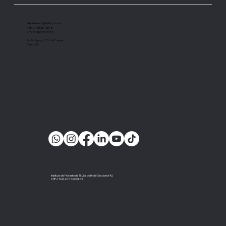
importante instrumento de cobrança”
atendimento@ieptbrj.com.br
+55 21 98331-6578
+55 21 98372-3385
Av Rio Branco, 131 - 14º andar
Centro, RJ
Instituto de Protesto de Títulos do Brasil-Seccional-RJ
CNPJ: 11.424.022/0001-03