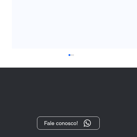
Fale conosco!
“O Protesto, após sua transformação
digital, tem se demonstrado um