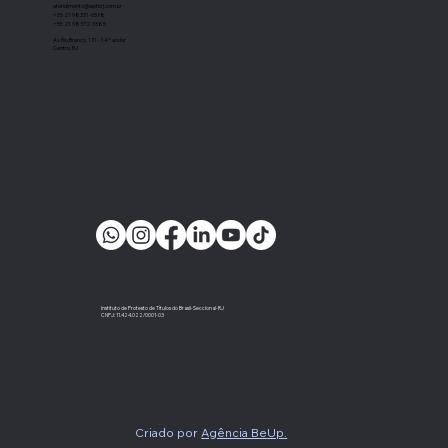
atendimento@ieptbrj.com.br
+55 21 98331-6578
+55 21 98372-3385
Av Rio Branco, 131 - 14º andar
Centro, RJ
Instituto de Protesto de Títulos do Brasil-Seccional-RJ
CNPJ: 11.424.022/0001-03
Criado por
Agência BeUp.