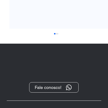
Fale conosco!
“O Protesto, após sua transformação
digital, tem se demonstrado um
importante instrumento de cobrança”